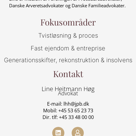
Danske Arveretsadvokater og Danske Familieadvokater.
Fokusområder
Tvistløsning & proces
Fast ejendom & entreprise
Generationsskifter, rekonstruktion & insolvens
Kontakt
Line Heitmann Høg
Advokat
E-mail:
lhh@jpb.dk
Mobil: +
45 53 65 23 73
Dir. tlf: +
45 33 48 00 00