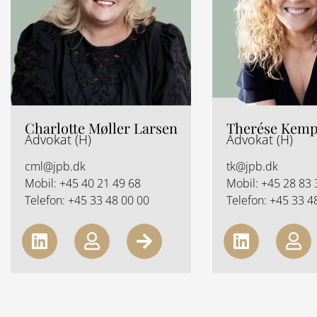
n
i
n
g
h
t
Charlotte Møller Larsen
Therése Kem
Advokat (H)
Advokat (H)
cml@jpb.dk
tk@jpb.dk
Mobil:
+45 40 21 49 68
Mobil:
+45 28 83 
Telefon:
+45 33 48 00 00
Telefon:
+45 33 4
L
U
A
L
U
i
s
r
i
s
n
e
r
n
e
k
r
o
k
r