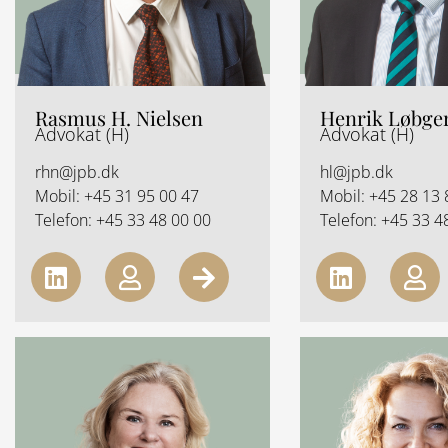
Rasmus H. Nielsen
Henrik Løbge
Advokat (H)
Advokat (H)
rhn@jpb.dk
hl@jpb.dk
Mobil:
+45 31 95 00 47
Mobil:
+45 28 13 
Telefon:
+45 33 48 00 00
Telefon:
+45 33 4
L
U
A
L
U
i
s
r
i
s
n
e
r
n
e
k
r
o
k
r
e
w
e
d
-
d
i
r
i