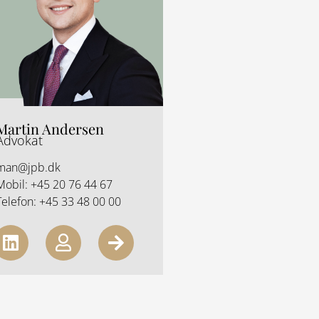
n
i
g
h
t
Martin Andersen
Advokat
man@jpb.dk
Mobil:
+45 20 76 44 67
Telefon:
+45 33 48 00 00
L
U
A
i
s
r
n
e
r
k
r
o