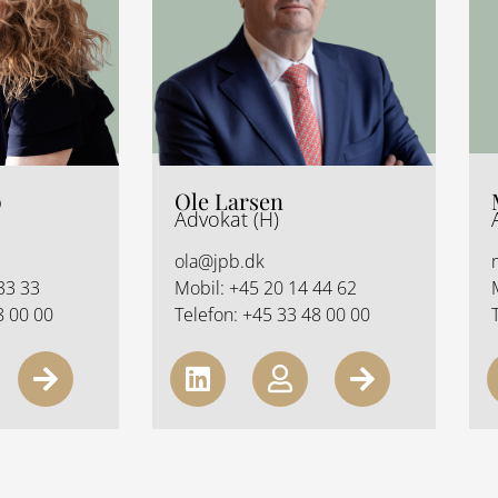
i
n
i
g
g
h
h
t
t
p
Ole Larsen
Advokat (H)
ola@jpb.dk
33 33
Mobil:
+45 20 14 44 62
8 00 00
Telefon:
+45 33 48 00 00
A
L
U
A
r
i
s
r
r
n
e
r
o
k
r
o