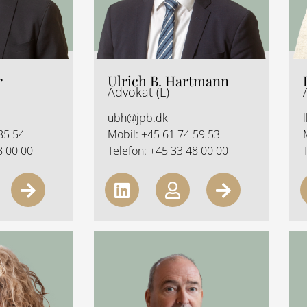
r
Ulrich B. Hartmann
Advokat (L)
ubh@jpb.dk
85 54
Mobil:
+45 61 74 59 53
8 00 00
Telefon:
+45 33 48 00 00
A
L
U
A
r
i
s
r
r
n
e
r
o
k
r
o
w
e
w
-
d
-
r
i
r