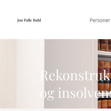
Gå
til
indholdet
Personer
Jon Palle Buhl
Rekonstruk
og insolven