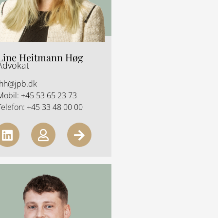
Line Heitmann Høg
Advokat
lhh@jpb.dk
Mobil:
+45 53 65 23 73
Telefon:
+45 33 48 00 00
L
U
A
i
s
r
n
e
r
k
r
o
e
w
d
-
i
r